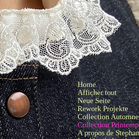
Se connecter
Home
Afficher tout
Neue Seite
Rework Projekte
Collection Automne 
Collection Printemp
A propos de Stepha