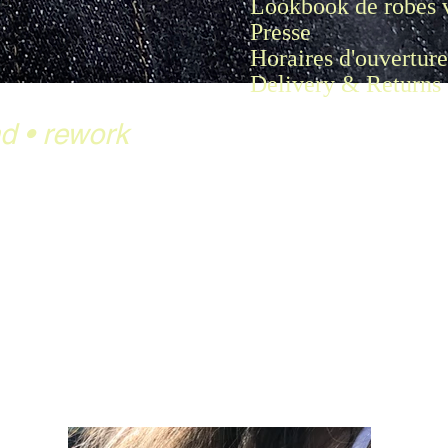
Lookbook de robes 
Presse
Horaires d'ouverture
Delivery & Returns
nd
•
rework