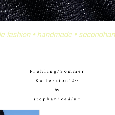
le fashion
•
handmade
•
secondha
Frühling/Sommer
Kollektion'20
by
stephanie
adlun