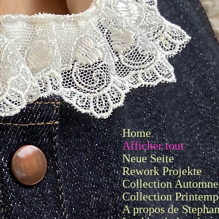
Se connecter
Home
Afficher tout
Neue Seite
Rework Projekte
Collection Automne 
Collection Printemp
A propos de Stepha