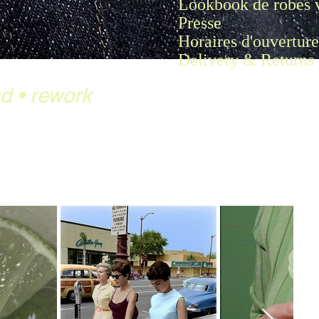
Lookbook de robes 
Presse
Horaires d'ouverture
Delivery & Returns
nd
•
rework