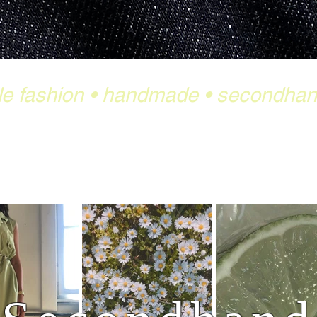
le fashion
•
handmade
•
secondha