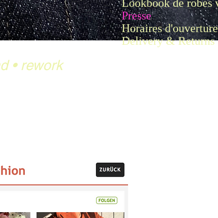
Lookbook de robes 
Presse
Horaires d'ouverture
Delivery & Returns
nd
•
rework