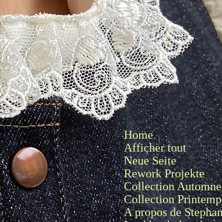
Se connecter
Home
Afficher tout
Neue Seite
Rework Projekte
Collection Automne 
Collection Printemp
A propos de Stepha