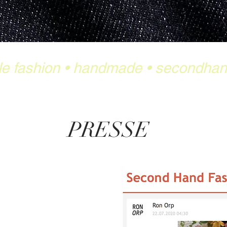
le fashion
•
handmade
•
secondha
PRESSE