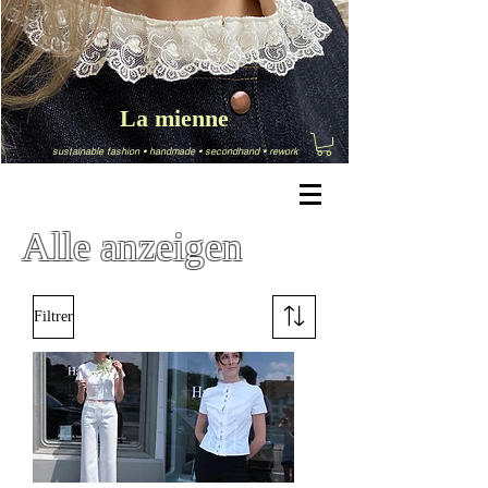
La mienne
sustainable fashion
•
handmade
•
secondhand
•
rework
Alle anzeigen
Filtrer