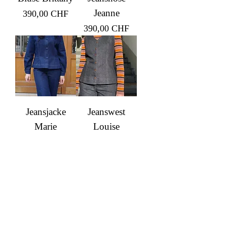
Jeanne
Prix
390,00 CHF
Prix
390,00 CHF
Jeansjacke
Jeanswest
Marie
Louise
Rupture de stock
Prix
750,00 CHF
Jeanshose
Streifentop