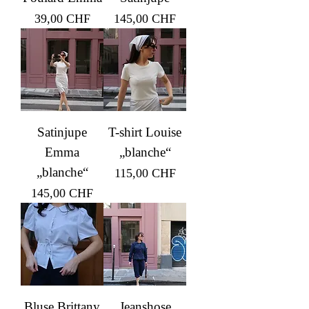
Prix
Prix
39,00 CHF
145,00 CHF
Satinjupe
T-shirt Louise
Emma
„blanche“
„blanche“
Prix
115,00 CHF
Prix
145,00 CHF
Bluse Brittany
Jeanshose