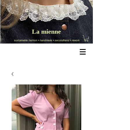
La mienne
sustainable fashion
•
handmade
•
secondhand
•
rework