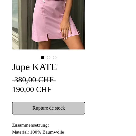
Jupe KATE
Prix
 380,00 CHF 
Prix
original
190,00 CHF
promotionnel
Rupture de stock
Zusammensetzung:
Material: 100% Baumwolle