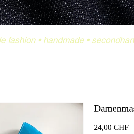
le fashion
•
handmade
•
secondha
Damenmas
P
24,00 CHF