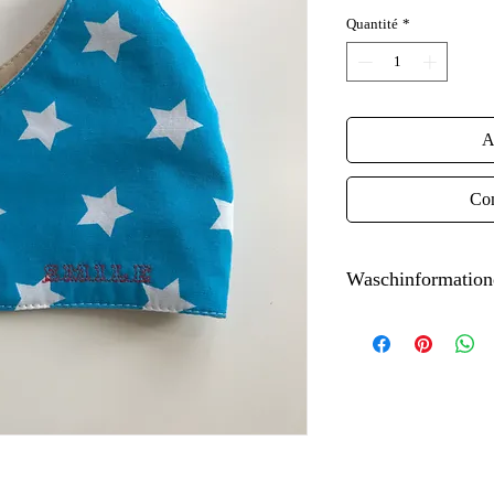
Quantité
*
A
Com
Waschinformation
Waschbar 60°