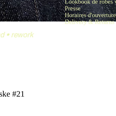
Lookbook de robes 
Presse
Horaires d'ouverture
Delivery & Returns
nd
•
rework
ke #21
rix