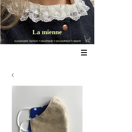
La mienne
sustainable fashion
•
handmade
•
secondhand
•
rework