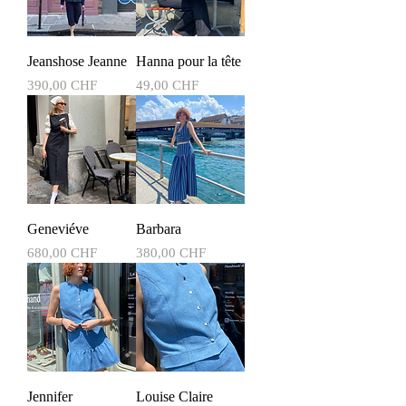
Jeanshose Jeanne
Hanna pour la tête
Prix
Prix
390,00 CHF
49,00 CHF
Geneviéve
Barbara
Prix
Prix
680,00 CHF
380,00 CHF
Jennifer
Louise Claire