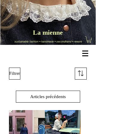
La mienne
sustainable fashion
•
handmade
•
secondhand
•
rework
Filtrer
Articles précédents