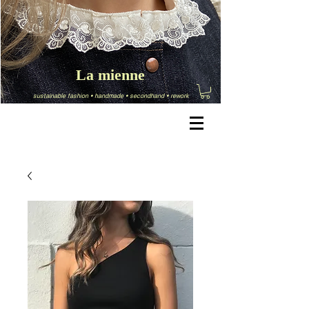
La mienne
sustainable fashion
•
handmade
•
secondhand
•
rework