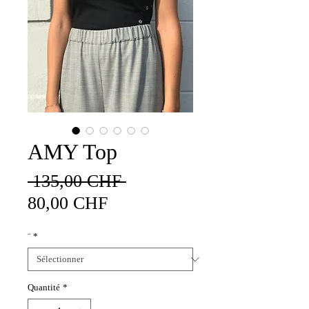
AMY Top
Prix
 135,00 CHF 
Prix
original
80,00 CHF
promotionnel
¨
*
Quantité
*